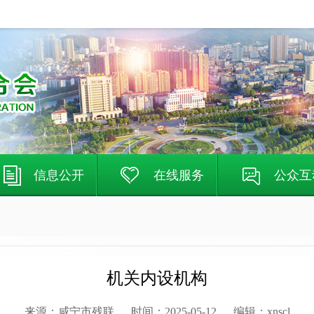
信息公开
在线服务
公众互
机关内设机构
来源：
咸宁市残联
时间：
2025-05-12
编辑：
xnscl